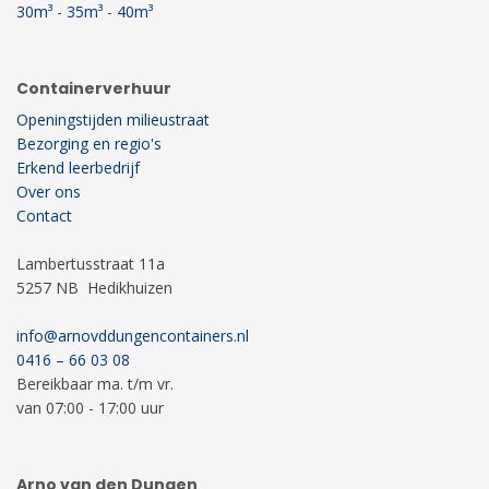
30m³
-
35m³
-
40m³
Containerverhuur
Openingstijden milieustraat
Bezorging en regio's
Erkend leerbedrijf
Over ons
Contact
Lambertusstraat 11a
5257 NB Hedikhuizen
info@arnovddungencontainers.nl
0416 – 66 03 08
Bereikbaar ma. t/m vr.
van 07:00 - 17:00 uur
Arno van den Dungen