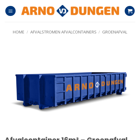
Ga
naar
inhoud
HOME
/
AFVALSTROMEN AFVALCONTAINERS
/
GROENAFVAL
Afvalcontainer 16m³ – Groenafval