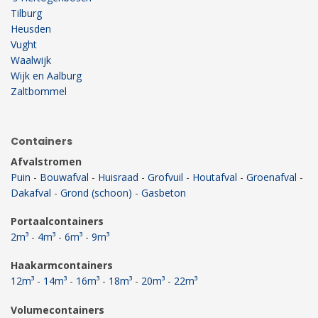
Tilburg
Heusden
Vught
Waalwijk
Wijk en Aalburg
Zaltbommel
Containers
Afvalstromen
Puin
-
Bouwafval
-
Huisraad
-
Grofvuil
-
Houtafval
-
Groenafval
-
Dakafval
-
Grond (schoon)
-
Gasbeton
Portaalcontainers
2m³
-
4m³
-
6m³
-
9m³
Haakarmcontainers
12m³
-
14m³
-
16m³
-
18m³
-
20m³
-
22m³
Volumecontainers