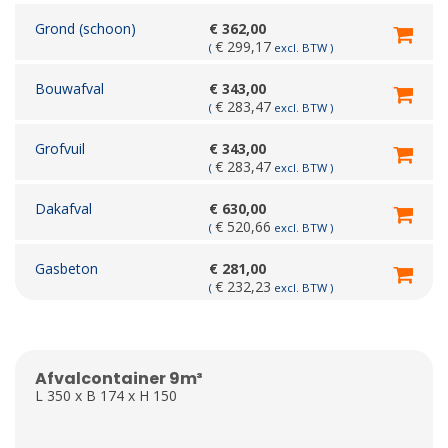
Grond (schoon)
€
362,00
€
299,17
(
excl. BTW )
Bouwafval
€
343,00
€
283,47
(
excl. BTW )
Grofvuil
€
343,00
€
283,47
(
excl. BTW )
Dakafval
€
630,00
€
520,66
(
excl. BTW )
Gasbeton
€
281,00
€
232,23
(
excl. BTW )
Afvalcontainer 9m³
L 350 x B 174 x H 150