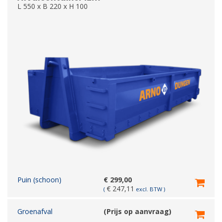
L 550 x B 220 x H 100
Puin (schoon)
€
299,00
€
247,11
(
excl. BTW )
Groenafval
(Prijs op aanvraag)