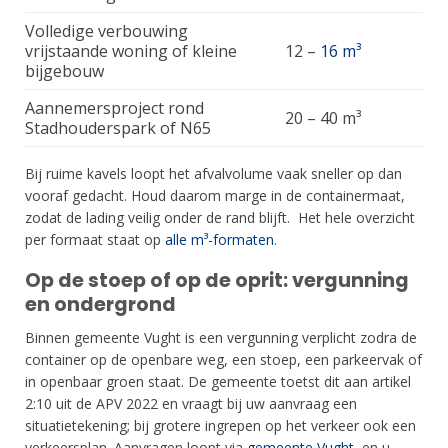
Volledige verbouwing
vrijstaande woning of kleine
12 –
16 m³
bijgebouw
Aannemersproject rond
20 – 40 m³
Stadhouderspark of N65
Bij ruime kavels loopt het afvalvolume vaak sneller op dan
vooraf gedacht. Houd daarom marge in de containermaat,
zodat de lading veilig onder de rand blijft. Het hele overzicht
per formaat staat op
alle m³-formaten
.
Op de stoep of op de oprit: vergunning
en ondergrond
Binnen gemeente Vught is een vergunning verplicht zodra de
container op de openbare weg, een stoep, een parkeervak of
in openbaar groen staat. De gemeente toetst dit aan artikel
2:10 uit de APV 2022 en vraagt bij uw aanvraag een
situatietekening; bij grotere ingrepen op het verkeer ook een
verkeersplan. Aanvragen loopt via
gemeente Vught
, en u