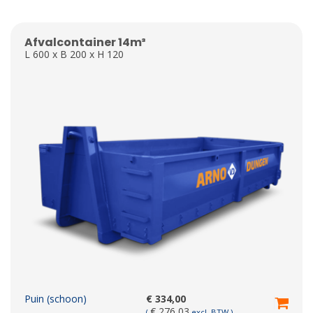
Afvalcontainer 14m³
L 600 x B 200 x H 120
Puin (schoon)
€
334,00
€
276,03
(
excl. BTW )