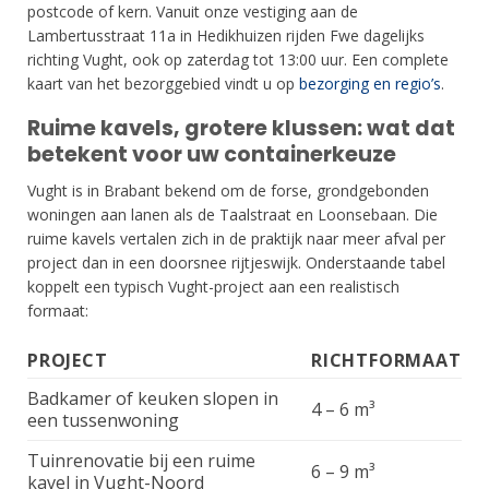
postcode of kern. Vanuit onze vestiging aan de
Lambertusstraat 11a in Hedikhuizen rijden Fwe dagelijks
richting Vught, ook op zaterdag tot 13:00 uur. Een complete
kaart van het bezorggebied vindt u op
bezorging en regio’s
.
Ruime kavels, grotere klussen: wat dat
betekent voor uw containerkeuze
Vught is in Brabant bekend om de forse, grondgebonden
woningen aan lanen als de Taalstraat en Loonsebaan. Die
ruime kavels vertalen zich in de praktijk naar meer afval per
project dan in een doorsnee rijtjeswijk. Onderstaande tabel
koppelt een typisch Vught-project aan een realistisch
formaat:
PROJECT
RICHTFORMAAT
Badkamer of keuken slopen in
4 – 6 m³
een tussenwoning
Tuinrenovatie bij een ruime
6 – 9 m³
kavel in Vught-Noord