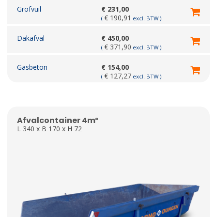
Grofvuil
€
231,00
€
190,91
(
excl. BTW )
Dakafval
€
450,00
€
371,90
(
excl. BTW )
Gasbeton
€
154,00
€
127,27
(
excl. BTW )
Afvalcontainer 4m³
L 340 x B 170 x H 72