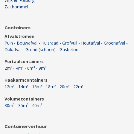
Wijk en Aalburg
Zaltbommel
Containers
Afvalstromen
Puin
-
Bouwafval
-
Huisraad
-
Grofvuil
-
Houtafval
-
Groenafval
-
Dakafval
-
Grond (schoon)
-
Gasbeton
Portaalcontainers
2m³
-
4m³
-
6m³
-
9m³
Haakarmcontainers
12m³
-
14m³
-
16m³
-
18m³
-
20m³
-
22m³
Volumecontainers
30m³
-
35m³
-
40m³
Containerverhuur