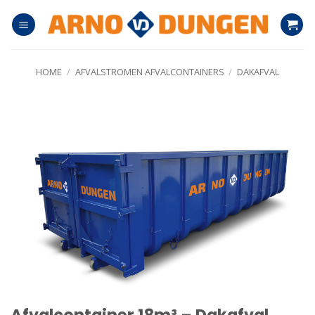
Ga
naar
inhoud
HOME
/
AFVALSTROMEN AFVALCONTAINERS
/
DAKAFVAL
Afvalcontainer 18m³ – Dakafval