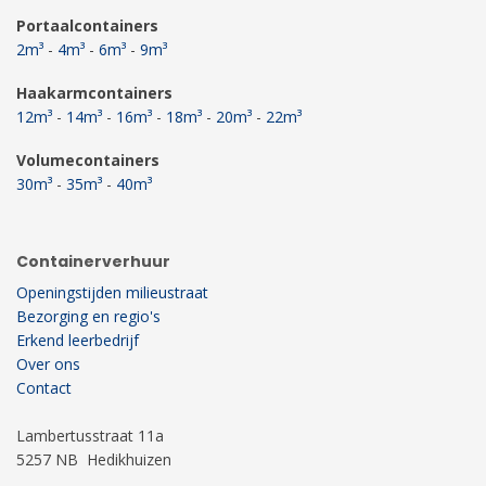
Portaalcontainers
2m³
-
4m³
-
6m³
-
9m³
Haakarmcontainers
12m³
-
14m³
-
16m³
-
18m³
-
20m³
-
22m³
Volumecontainers
30m³
-
35m³
-
40m³
Containerverhuur
Openingstijden milieustraat
Bezorging en regio's
Erkend leerbedrijf
Over ons
Contact
Lambertusstraat 11a
5257 NB Hedikhuizen