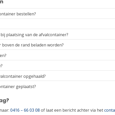
en
ontainer bestellen?
bij plaatsing van de afvalcontainer?
r boven de rand beladen worden?
den?
e?
alcontainer opgehaald?
ntainer geplaatst?
aag?
 naar:
0416 – 66 03 08
of laat een bericht achter via het
conta