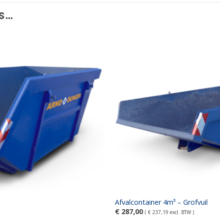
ES…
Afvalcontainer 4m³ – Grofvuil
€
287,00
(
€
237,19
excl. BTW )