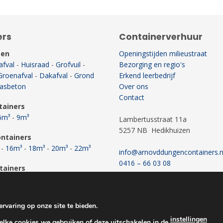
ers
Containerverhuur
men
Openingstijden milieustraat
fval
-
Huisraad
-
Grofvuil
-
Bezorging en regio's
Groenafval
-
Dakafval
-
Grond
Erkend leerbedrijf
asbeton
Over ons
Contact
tainers
6m³
-
9m³
Lambertusstraat 11a
5257 NB Hedikhuizen
ntainers
-
16m³
-
18m³
-
20m³
-
22m³
info@arnovddungencontainers.n
0416 – 66 03 08
tainers
Bereikbaar ma. t/m vr.
-
40m³
van 07:00 - 17:00 uur
rvaring op onze site te bieden.
instellingen
elke cookies we gebruiken of deze uitschakelen in de
.