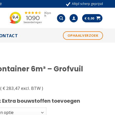
Altijd scherp geprijsd
d!
€
0,00
ONTACT
OPHAALVERZOEK
ontainer 6m³ – Grofvuil
(
€
283,47
excl. BTW )
: Extra bouwstoffen toevoegen