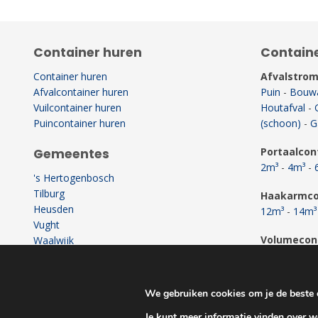
Container huren
Contain
Container huren
Afvalstro
Afvalcontainer huren
Puin
-
Bouwa
Vuilcontainer huren
Houtafval
-
Puincontainer huren
(schoon)
-
G
Portaalcon
Gemeentes
2m³
-
4m³
-
's Hertogenbosch
Tilburg
Haakarmco
Heusden
12m³
-
14m³
Vught
Volumecon
Waalwijk
30m³
-
35m³
Wijk en Aalburg
Zaltbommel
We gebruiken cookies om je de beste e
Je kunt meer informatie vinden over w