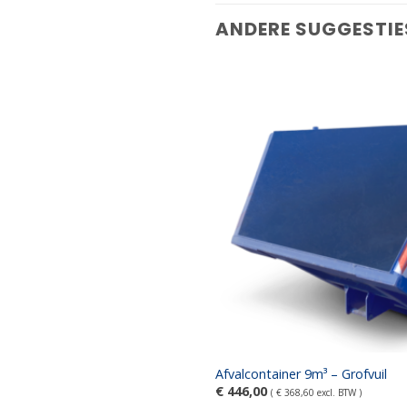
ANDERE SUGGESTI
Afvalcontainer 9m³ – Grofvuil
€
446,00
(
€
368,60
excl. BTW )