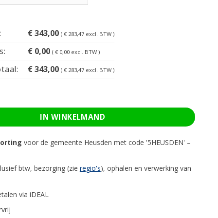
:
€
343,00
(
€
283,47
excl. BTW )
s:
€
0,00
(
€
0,00
excl. BTW )
taal:
€
343,00
(
€
283,47
excl. BTW )
 6m³ - Grofvuil aantal
IN WINKELMAND
orting
voor de gemeente Heusden met code '5HEUSDEN' –
nclusief btw, bezorging (zie
regio's
), ophalen en verwerking van
talen via iDEAL
vrij