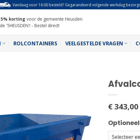
Vandaag voor 16:00 besteld? Gegarandeerd volgende werkdag bezorg
! 5% korting
voor de gemeente Heusden
de '5HEUSDEN'! - Bestel direct!
N
ROLCONTAINERS
VEELGESTELDE VRAGEN
C
Afvalc
€
343,00
Optioneel