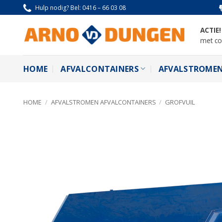
Ga
Hulp nodig? Bel:
0416 – 66 03 08
naar
inhoud
ACTIE
met co
HOME
AFVALCONTAINERS
AFVALSTROME
HOME
/
AFVALSTROMEN AFVALCONTAINERS
/
GROFVUIL