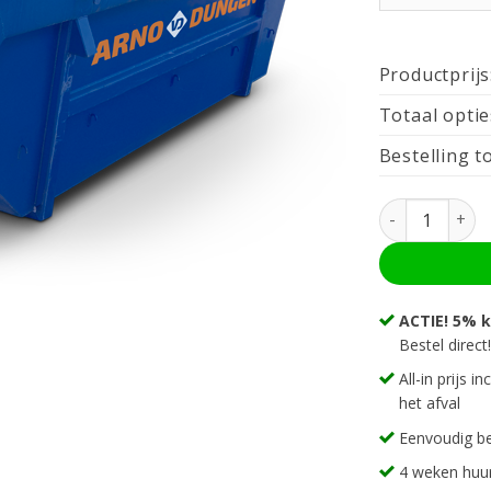
Productprijs
Totaal optie
Bestelling to
Afvalcontainer
ACTIE! 5% k
Bestel direct!
All-in prijs i
het afval
Eenvoudig be
4 weken huur