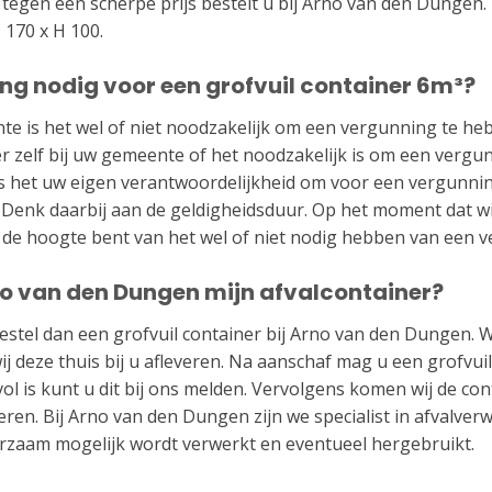
 tegen een scherpe prijs bestelt u bij Arno van den Dungen.
 170 x H 100.
ng nodig voor een grofvuil container 6m³?
te is het wel of niet noodzakelijk om een vergunning te he
r zelf bij uw gemeente of het noodzakelijk is om een vergu
 is het uw eigen verantwoordelijkheid om voor een vergunni
 Denk daarbij aan de geldigheidsduur. Op het moment dat wi
p de hoogte bent van het wel of niet nodig hebben van een 
o van den Dungen mijn afvalcontainer?
Bestel dan een grofvuil container bij Arno van den Dungen.
 deze thuis bij u afleveren. Na aanschaf mag u een grofvui
ol is kunt u dit bij ons melden. Vervolgens komen wij de con
voeren. Bij Arno van den Dungen zijn we specialist in afvalve
urzaam mogelijk wordt verwerkt en eventueel hergebruikt.