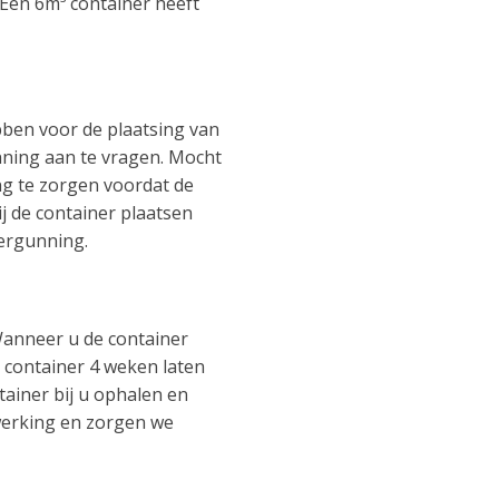
 Een 6m³ container heeft
bben voor de plaatsing van
nning aan te vragen. Mocht
ng te zorgen voordat de
j de container plaatsen
vergunning.
 Wanneer u de container
l container 4 weken laten
tainer bij u ophalen en
rwerking en zorgen we