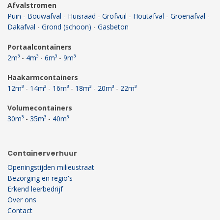
Afvalstromen
Puin
-
Bouwafval
-
Huisraad
-
Grofvuil
-
Houtafval
-
Groenafval
-
Dakafval
-
Grond (schoon)
-
Gasbeton
Portaalcontainers
2m³
-
4m³
-
6m³
-
9m³
Haakarmcontainers
12m³
-
14m³
-
16m³
-
18m³
-
20m³
-
22m³
Volumecontainers
30m³
-
35m³
-
40m³
Containerverhuur
Openingstijden milieustraat
Bezorging en regio's
Erkend leerbedrijf
Over ons
Contact