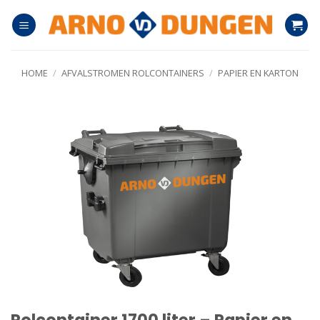
Ga
naar
inhoud
HOME
/
AFVALSTROMEN ROLCONTAINERS
/
PAPIER EN KARTON
Rolcontainer 1700 liter – Papier en