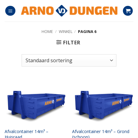
Ga
naar
inhoud
HOME
/
WINKEL
/
PAGINA 6
FILTER
Afvalcontainer 14m³ –
Afvalcontainer 14m³ – Grond
Huisraad
(schoon)