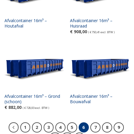
Afvalcontainer 16m³ –
Afvalcontainer 16m³ –
Houtafval
Huisraad
€
908,00
(
€
750,41
excl. BTW )
Afvalcontainer 16m³ – Grond
Afvalcontainer 16m³ –
(schoon)
Bouwafval
€
882,00
(
€
728,93
excl. BTW )
1
2
3
4
5
6
7
8
9