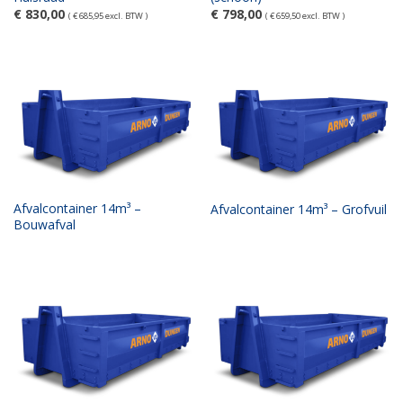
€
830,00
€
798,00
(
€
685,95
excl. BTW )
(
€
659,50
excl. BTW )
Afvalcontainer 14m³ –
Afvalcontainer 14m³ – Grofvuil
Bouwafval