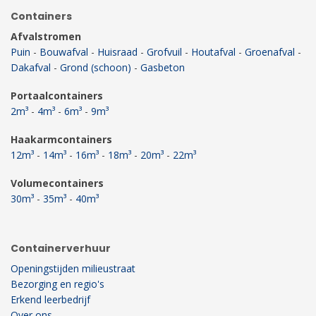
Containers
Afvalstromen
Puin
-
Bouwafval
-
Huisraad
-
Grofvuil
-
Houtafval
-
Groenafval
-
Dakafval
-
Grond (schoon)
-
Gasbeton
Portaalcontainers
2m³
-
4m³
-
6m³
-
9m³
Haakarmcontainers
12m³
-
14m³
-
16m³
-
18m³
-
20m³
-
22m³
Volumecontainers
30m³
-
35m³
-
40m³
Containerverhuur
Openingstijden milieustraat
Bezorging en regio's
Erkend leerbedrijf
Over ons